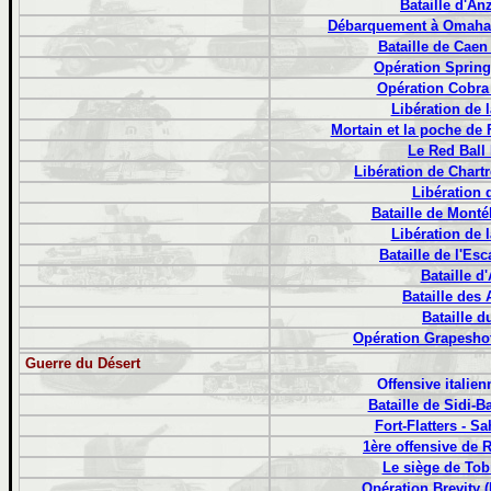
Bataille d'Anz
Débarquement à Omaha
Bataille de Caen
Opération Spring
Opération Cobra
Libération de 
Mortain et la poche de 
Le Red Ball
Libération de Chartr
Libération 
Bataille de Monté
Libération de 
Bataille de l'Esc
Bataille d
Bataille des
Bataille d
Opération Grapeshot 
Guerre du Désert
Offensive italie
Bataille de Sidi-B
Fort-Flatters - Sa
1ère offensive de 
Le siège de Tob
Opération Brevity (