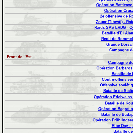
Opération Battleaxe 
Opération Crusa
2e offensive de R
Zouar (Tibesti) - Ra
Raids SAS LRDG - Cy
Bataille d'El Ala
Repli de Rommel
Grande Dorsale
Campagne de
Front de l'Est
Campagne de
Opération Barbaross
Bataille de
Contre-offensive
Offensive soviéti
Bataille de Sta
Opération Edelweiss 
Bataille de Ko
Opération Bagratio
Bataille de Budap
Opération Frühlingse
Elbe Day - 
Bataille de