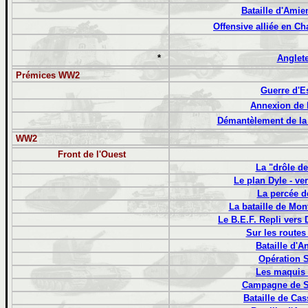
Bataille d'Ami
Offensive alliée en 
*
Anglete
Prémices WW2
Guerre d'
Annexion de l
Démantèlement de la
WW2
Front de l'Ouest
La "drôle de
Le plan Dyle - ve
La percée 
La bataille de Mon
Le B.E.F. Repli vers
Sur les routes
Bataille d'A
Opération 
Les maquis 
Campagne de Sic
Bataille de Cass