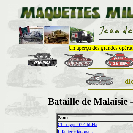
______________
Un aperçu des grandes opératio
di
Bataille de Malaisie 
Nom
Char type 97 Chi-Ha
Infanterie japonaise