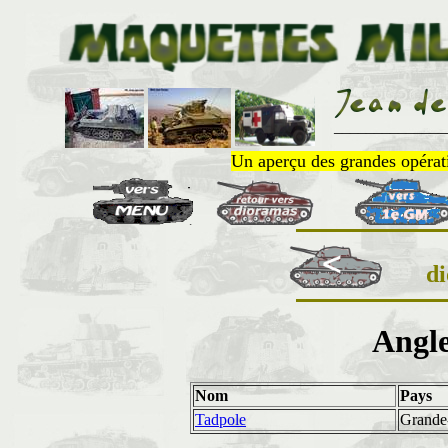
______________
Un aperçu des grandes opératio
d
Angle
Nom
Pays
Tadpole
Grande