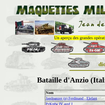
______________
Un aperçu des grandes opératio
di
Bataille d'Anzio (Ital
Nom
Jagdpanzer (p) Ferdinand - Elefant
PzKpfw IV ausf J