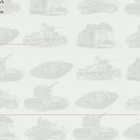
/h
km