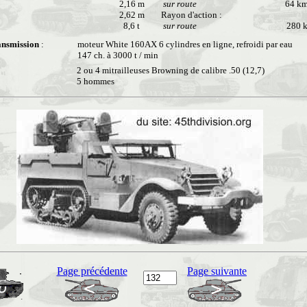
2,16 m
sur route
64 km
2,62 m
Rayon d'action :
8,6 t
sur route
280 
ansmission
:
moteur White 160AX 6 cylindres en ligne, refroidi par eau
147 ch. à 3000 t / min
2 ou 4 mitrailleuses Browning de calibre .50 (12,7)
5 hommes
Page précédente
Page suivante