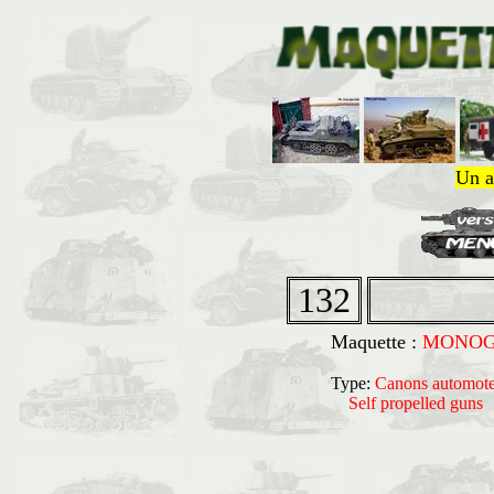
Un a
132
Maquette :
MONOG
Type:
Canons automote
Self propelled gun