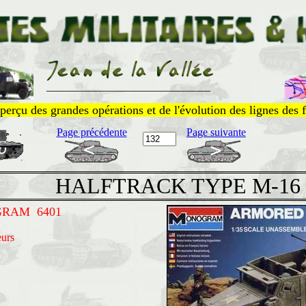
______________________________
perçu des grandes opérations et de l'évolution des lignes des f
Page précédente
Page suivante
HALFTRACK TYPE M-16
RAM 6401
urs
s