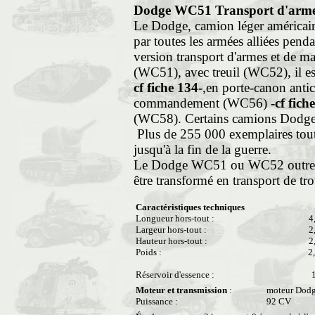
Dodge WC51 Transport d'arm
Le Dodge, camion léger américain e
par toutes les armées alliées pen
version transport d'armes et de ma
(WC51), avec treuil (WC52), il e
cf fiche 134-
,en porte-canon ant
commandement (WC56)
-cf fich
(WC58). Certains camions Dodge s
Plus de 255 000 exemplaires tout
jusqu'à la fin de la guerre.
Le Dodge WC51 ou WC52 outre les
être transformé en transport de t
Caractéristiques techniques
Longueur hors-tout :
4
Largeur hors-tout :
2
Hauteur hors-tout :
2
Poids :
2
Réservoir d'essence :
Moteur et transmission
:
moteur Dodg
Puissance :
92 CV