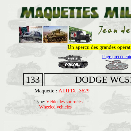
______________
Un aperçu des grandes opératio
Page précédent
133
DODGE WC5
Maquette :
AIRFIX 3629
Type:
Véhicules sur roues
Wheeled vehicles