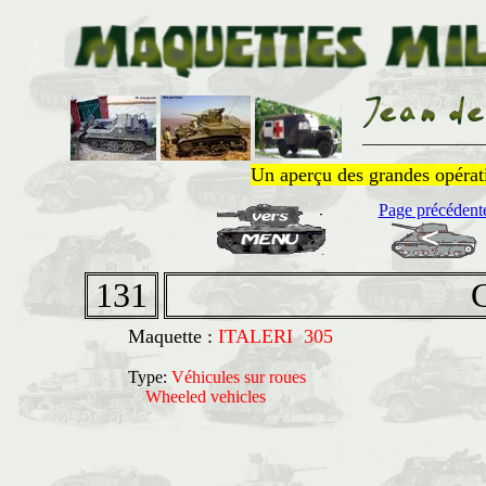
______________
Un aperçu des grandes opératio
Page précédent
131
Maquette :
ITALERI 305
Type:
Véhicules sur roues
Wheeled vehicles