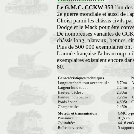
Le G.M.C. CCKW 353
l'un des 
2e guerre mondiale et aussi de l'a
Choisi parmi les châssis civils p
Dodge et le Mack pour être convert
De nombreuses variantes de CCKW
châssis long, plateaux, bennes, cite
Plus de 500 000 exemplaires ont ét
L'armée française l'a beaucoup ut
exemplaires existaient encore dans
80.
Caractéristiques techniques
P
Longueur hors-tout avec treuil :
6,79m
Vi
Largeur hors-tout :
2,24m
A
Hauteur bâché :
2,80m
P
Hauteur non bâché :
2,22m
G
Poids à vide:
4,695t
C
Charge utile:
2,450t
Moteur et transmission
:
GMC type 
Puissance :
91,5 ch.
Cylindrée:
4416 cm3
Boîte de vitesse:
5 rapports