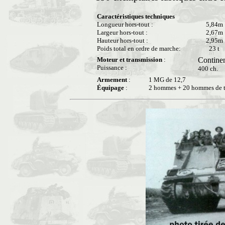
Caractéristiques techniques
Longueur hors-tout :
5,84m
Largeur hors-tout :
2,67m
Hauteur hors-tout :
2,95m
Poids total en ordre de marche:
23 t
Moteur et transmission
:
Contine
Puissance :
400 ch.
Armement
:
1 MG de 12,7
Équipage
:
2 hommes + 20 hommes de tr