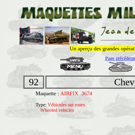
______________
Un aperçu des grandes opératio
Page précédent
92
Chev
Maquette :
AIRFIX 3674
Type:
Véhicules sur roues
Wheeled vehicles