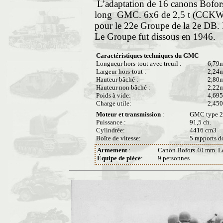
L’adaptation de 16 canons Bofors
long GMC. 6x6 de 2,5 t (CCKW 3
pour le 22e Groupe de la 2e DB. Il
Le Groupe fut dissous en 1946.
Caractéristiques techniques du GMC
Longueur hors-tout avec treuil :
6,79
Largeur hors-tout :
2,24
Hauteur bâché :
2,80
Hauteur non bâché :
2,22
Poids à vide:
4,695
Charge utile:
2,450
Moteur et transmission
:
GMC type 270
Puissance :
91,5 ch.
Cylindrée:
4416 cm3
Boîte de vitesse:
5 rapports d
Armement
:
Canon Bofors 40 mm Lon
Équipe de pièce
:
9 personnes