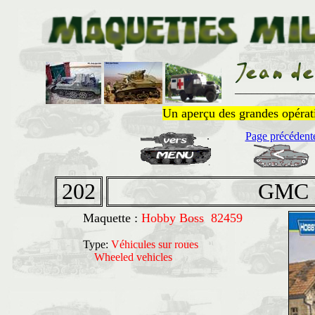
______________
Un aperçu des grandes opératio
Page précédent
202
GMC 
Maquette :
Hobby Boss 82459
Type:
Véhicules sur roues
Wheeled vehicles