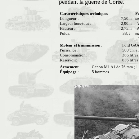
pendant la guerre de Corée.
Caractéristiques techniques
P
Longueur :
7,50m
su
Largeur hors-tout :
2,90m
Vi
Hauteur :
2,75m
A
Poids:
33, t
en
V
Moteur et transmission
:
Ford GAA 
Puissance :
500 ch. à
Consommation:
366 litre
Réservoir:
636 litres
Armement
:
Canon M1 A1 de 76 mm ; 1 mi
Équipage
:
5 hommes