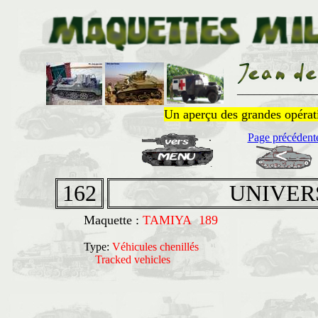
______________
Un aperçu des grandes opératio
Page précédent
162
UNIVER
Maquette :
TAMIYA 189
Type:
Véhicules chenillés
Tracked vehicles