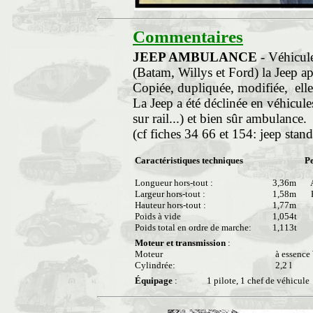
Commentaires
JEEP AMBULANCE
- Véhicule
(Batam, Willys et Ford) la Jeep ap
Copiée, dupliquée, modifiée, elle 
La Jeep a été déclinée en véhicu
sur rail...) et bien sûr ambulance.
(cf fiches 34 66 et 154: jeep stan
Caractéristiques techniques
P
Longueur hors-tout :
3,36m
A
Largeur hors-tout :
1,58m
P
Hauteur hors-tout :
1,77m
Poids à vide
1,054t
Poids total en ordre de marche:
1,113t
Moteur et transmission
:
Moteur
à essence
Cylindrée:
2,2 l
Équipage
:
1 pilote, 1 chef de véhicule