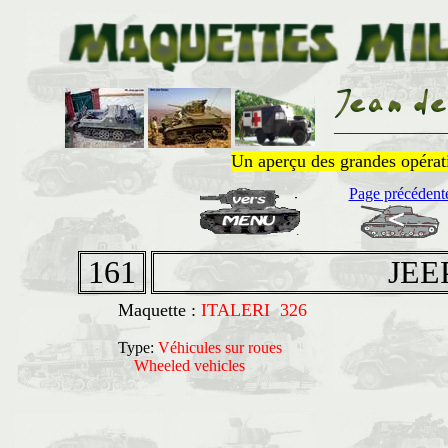
______________
Un aperçu des grandes opératio
Page précédent
161
JEE
Maquette :
ITALERI 326
Type:
Véhicules sur roues
Wheeled vehicles