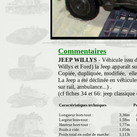
Commentaires
JEEP WILLYS
- Véhicule issu 
Willys et Ford) la Jeep apparaît su
Copiée, dupliquée, modifiée, elle 
La Jeep a été déclinée en véhicu
sur rail, ambulance...) .
(cf fiches 34 et 66: jeep classiqu
Caractéristiques techniques
P
Longueur hors-tout :
3,36m
A
Largeur hors-tout :
1,58m
P
Hauteur hors-tout :
1,77m
Poids à vide
1,054t
Poids total en ordre de marche:
1,113t