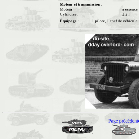
Moteur et transmission
:
Moteur
à essence
Cylindrée:
2,2 l
Équipage
:
1 pilote, 1 chef de véhicule
Page précédent