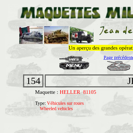
______________
Un aperçu des grandes opératio
Page précédent
154
J
Maquette :
HELLER 81105
Type:
Véhicules sur roues
Wheeled vehicles