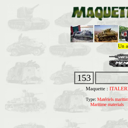
Un a
153
Maquette :
ITALER
Type:
Matériels mariti
Maritime material