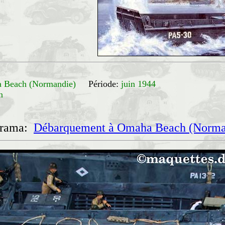
 Beach (Normandie)
Période:
juin 1944
n
orama:
Débarquement à Omaha Beach (Norma