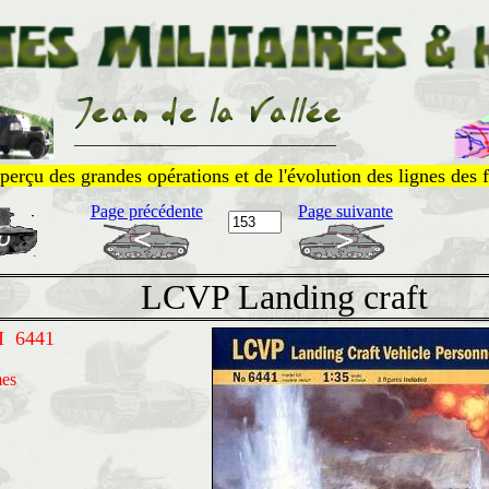
______________________________
perçu des grandes opérations et de l'évolution des lignes des f
Page précédente
Page suivante
LCVP Landing craft
I 6441
mes
s