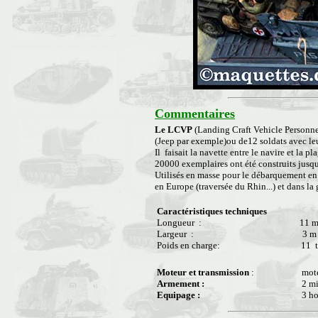
Commentaires
Le LCVP
(Landing Craft Vehicle Personnel)
(Jeep par exemple)ou de12 soldats avec le
Il faisait la navette entre le navire et la 
20000 exemplaires ont été construits jusqu'
Utilisés en masse pour le débarquement en 
en Europe (traversée du Rhin...) et dans la
Caractéristiques techniques
Longueur :
11 
Largeur :
3 m
Poids en charge:
11 t
Moteur et transmission
:
mote
Armement :
2 m
Equipage :
3 h