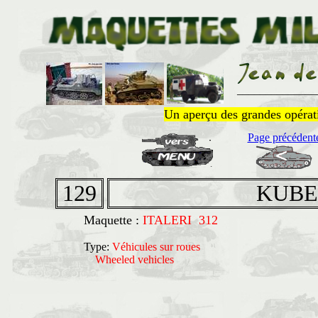
______________
Un aperçu des grandes opératio
Page précédent
129
KUBE
Maquette :
ITALERI 312
Type:
Véhicules sur roues
Wheeled vehicles