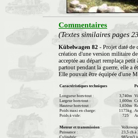
Commentaires
(Textes similaires pages 23
Kübelwagen 82
- Projet daté de
création d'une version militaire 
acceptée au départ remplaça petit à 
partout pendant la guerre, elle a 
Elle pouvait être équipée d'une 
Caractéristiques techniques
P
Longueur hors-tout :
3,740m
Vi
Largeur hors-tout :
1,600m
C
Hauteur hors-tout :
1,650m
Ré
Poids maxi en charge:
1175kg
Au
Poids à vide:
725
Au
Moteur et transmission
:
Volkswage
Puissance :
23,5 ch.à
Cylindrée:
985cm3 ju