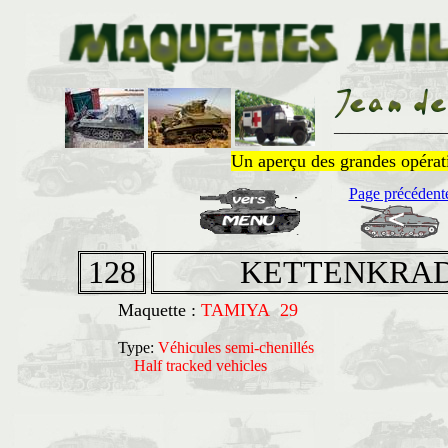
______________
Un aperçu des grandes opératio
Page précédent
128
KETTENKRAD Sd
Maquette :
TAMIYA 29
Type:
Véhicules semi-chenillés
Half tracked vehicles