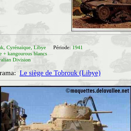
uk, Cyrénaïque, Libye
Période:
1941
le + kangourous blancs
ralian Division
orama:
Le siège de Tobrouk (Libye)