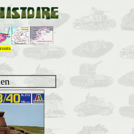
ronts
ien