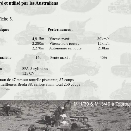
é et utilisé par les Australiens
iche 5.
niques
Performances
:
4,915m
Vitesse maxi:
30km/h
2,280m
Vitesse hors route :
15km/h
2,270m
Autonomie sur route :
210km
e marche:
14t
Pente maxi :
45%
on
:
SPA 8 cylindres
125 CV
anon de 47 mm sur tourelle pivotante; 87 coups
trailleuses Breda 38; calibre 8mm; total 250 coups
ommes