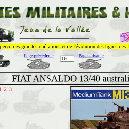
______________________________
perçu des grandes opérations et de l'évolution des lignes des f
Page précédente
Page suivante
FIAT ANSALDO 13/40 austral
I 213