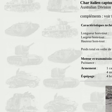
Char italien captur
Australian Division
compléments : voir f
Caractéristiques tech
Longueur hors-tout :
Largeur hors-tout :
Hauteur hors-tout :
Poids total en ordre d
Moteur et transmissi
Puissance :
Armement
:
1 c
4 mi
Équipage
:
4 h