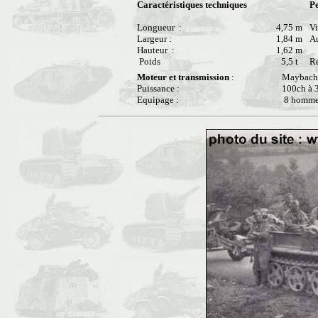
Caractéristiques techniques
P
Longueur :
4,75 m
Vi
Largeur :
1,84 m
Au
Hauteur :
1,62 m
t
Poids
5,5 t
Ré
Moteur et transmission
:
Maybach
Puissance :
100ch à 
Equipage :
8 homme