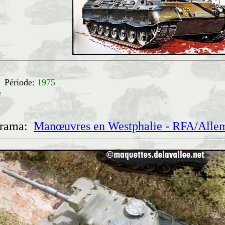
A
Période:
1975
e
orama:
Manœuvres en Westphalie - RFA/Alle