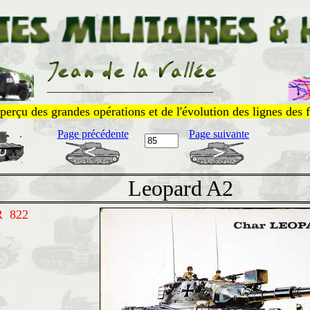
______________________________
perçu des grandes opérations et de l'évolution des lignes des f
Page précédente
Page suivante
Leopard A2
R 822