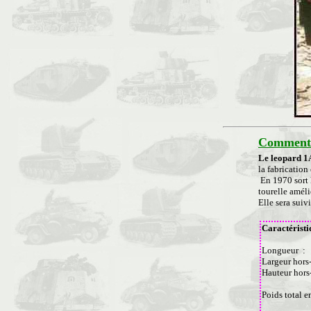
Commenta
Le leopard 1
la fabrication
En 1970 sort l
tourelle améli
Elle sera suiv
Caractéristi
Longueur :
Largeur hors
Hauteur hors
Poids total 