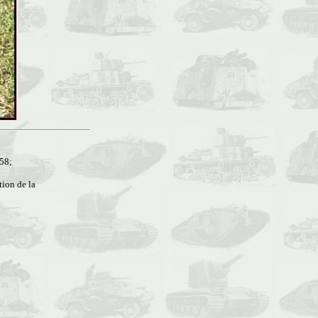
958;
tion de la