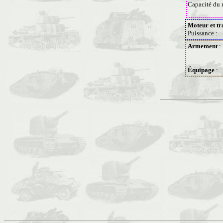
Capacité du r
Moteur et tr
Puissance :
Armement
:
Équipage
: