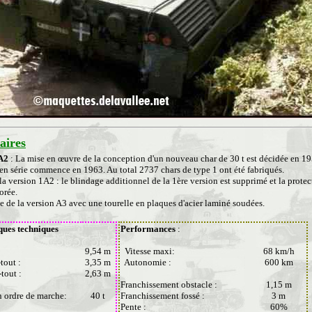
ires
A2
: La mise en œuvre de la conception d'un nouveau char de 30 t est décidée en 1
 en série commence en 1963. Au total 2737 chars de type 1 ont été fabriqués.
a version 1A2 : le blindage additionnel de la 1ère version est supprimé et la protec
orée.
ie de la version A3 avec une tourelle en plaques d'acier laminé soudées.
ques techniques
Performances
:
9,54 m
Vitesse maxi:
68 km/h
-tout :
3,35 m
Autonomie :
600 km
-tout :
2,63 m
Franchissement obstacle :
1,15 m
en ordre de marche:
40 t
Franchissement fossé :
3 m
Pente :
60%