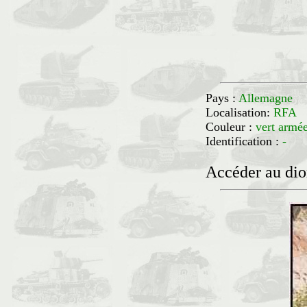
Pays :
Allemagne
Localisation:
RF
Couleur :
vert armé
Identification :
-
Accéder au di