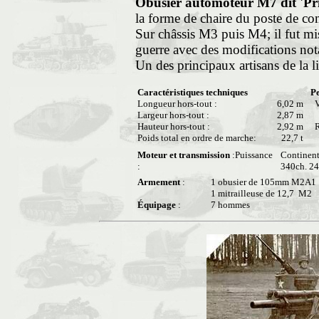
Obusier automoteur M7 dit 'Pri
la forme de chaire du poste de 
Sur châssis M3 puis M4; il fut mi
guerre avec des modifications not
Un des principaux artisans de la lib
Caractéristiques techniques
P
Longueur hors-tout :
6,02 m
Vi
Largeur hors-tout :
2,87 m
Hauteur hors-tout :
2,92 m
R
Poids total en ordre de marche:
22,7 t
Moteur et transmission
:Puissance
Continent
:
340ch. 24
Armement
:
1 obusier de 105mm M2A1
1 mitrailleuse de 12,7 M2
Équipage
:
7 hommes