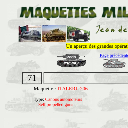
______________
Un aperçu des grandes opératio
Page précédent
71
Maquette :
ITALERI 206
Type:
Canons automoteurs
Self propelled guns