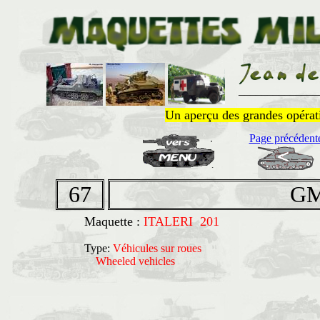
______________
Un aperçu des grandes opératio
Page précédent
67
GM
Maquette :
ITALERI 201
Type:
Véhicules sur roues
Wheeled vehicles