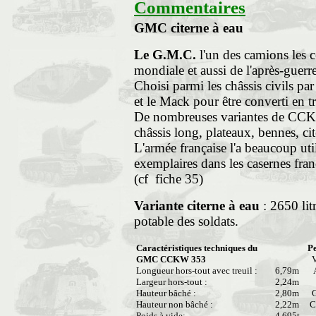
Commentaires
GMC citerne à eau
Le G.M.C.
l'un des camions les cé
mondiale et aussi de l'après-guerre
Choisi parmi les châssis civils p
et le Mack pour être converti en tr
De nombreuses variantes de CCKW
châssis long, plateaux, bennes, cit
L'armée française l'a beaucoup ut
exemplaires dans les casernes fran
(cf fiche 35)
Variante citerne à eau
: 2650 lit
potable des soldats.
Caractéristiques techniques du
P
GMC CCKW 353
Vi
Longueur hors-tout avec treuil :
6,79m
A
Largeur hors-tout :
2,24m
P
Hauteur bâché :
2,80m
G
Hauteur non bâché :
2,22m
C
Poids à vide:
4,695t