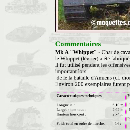
Commentaires
Mk A "Whippet"
- Char de cava
le Whippet (lévrier) a été fabriqué
Il fut utilisé pendant les offensi
important lors
de le la bataille d'Amiens (cf. di
Environ 200 exemplaires furent p
Caractéristiques techniques
P
Longueur :
6,10 m
V
Largeur hors-tout :
2,62 m
R
Hauteur hors-tout :
2,74 m
F
Poids total en ordre de marche:
14 t