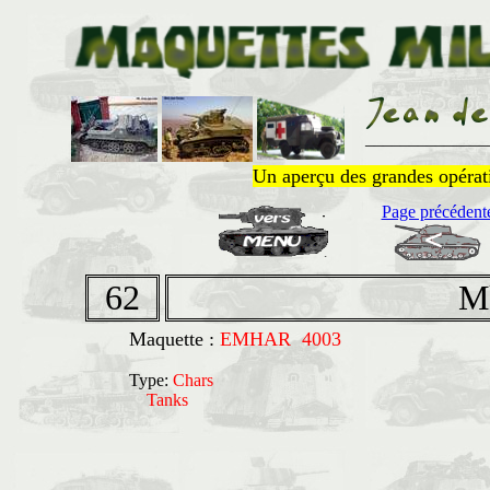
______________
Un aperçu des grandes opératio
Page précédent
62
M
Maquette :
EMHAR 4003
Type:
Chars
Tanks