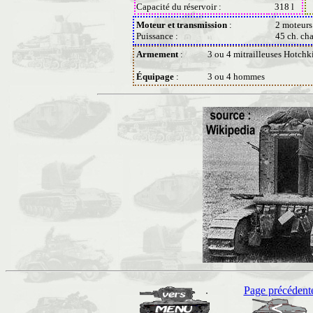
Capacité du réservoir :
318 l
Moteur et transmission
:
2 moteurs 
Puissance :
45 ch. ch
Armement
:
3 ou 4 mitrailleuses Hotch
Équipage
:
3 ou 4 hommes
Page précédent