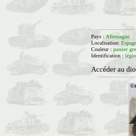
Pays :
Allemagne
Localisation:
Esp
Couleur :
panzer gr
Identification :
légi
Accéder au di