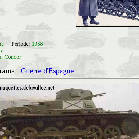
agne
Période:
1938
ey
on Condor
orama:
Guerre d'Espagne