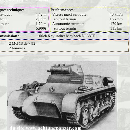
ques techniques
Performances
:
s-tout :
4,42 m
Vitesse maxi sur route
40 km/h
-tout :
2,06 m
en tout terrain
16 km/h
-tout :
1,72 m
Autonomie sur route
170 km
5,900t
en tout terrain
115 km
ansmission
:
100ch 6 cylindres Maybach NL38TR
2 MG 13 de 7,92
2 hommes