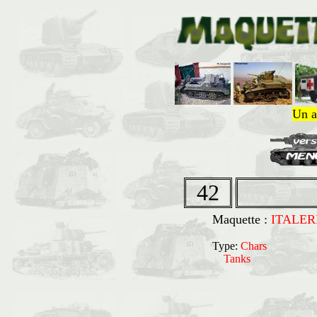
Un a
42
Maquette :
ITALER
Type:
Chars
Tanks