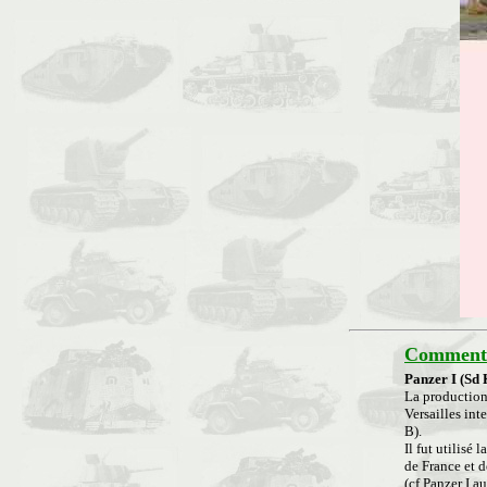
Commenta
Panzer I (Sd 
La production 
Versailles int
B).
Il fut utilisé
de France et 
(cf Panzer I a