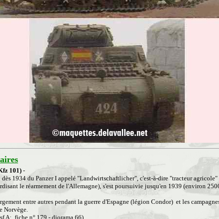
ires
Kfz 101)
-
dès 1934 du Panzer I appelé "Landwirtschaftlicher", c'est-à-dire "tracteur agricole" 
erdisant le réarmement de l'Allemagne), s'est poursuivie jusqu'en 1939 (environ 2500
 largement entre autres pendant la guerre d'Espagne (légion Condor) et les campagne
de Norvège.
usf A: fiche n° 179 - diorama 66)