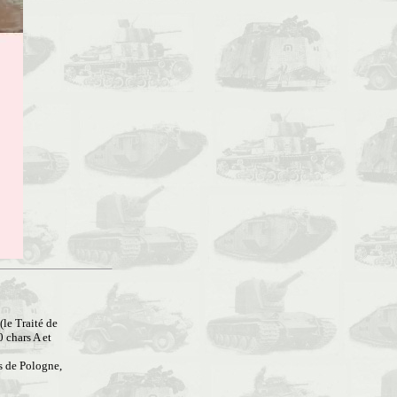
(le Traité de
 chars A et
s de Pologne,