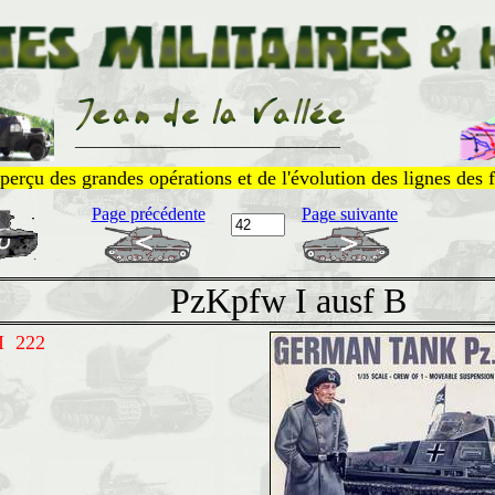
______________________________
perçu des grandes opérations et de l'évolution des lignes des f
Page précédente
Page suivante
PzKpfw I ausf B
I 222