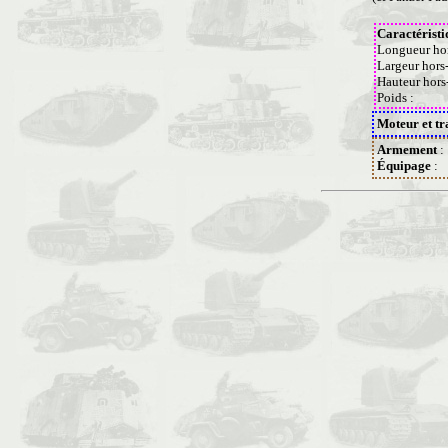
Caractéristi
Longueur hor
Largeur hors
Hauteur hors
Poids :
Moteur et tr
Armement
:
Équipage
: