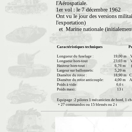
l'Aérospatiale.
1er vol : le 7 décembre 1962
Ont vu le jour des versions militai
l'exportation)
et Marine nationale (initialement 
Caractéristiques techniques
P
Longueur du fuselage :
19,00 m
Vi
Longueur hors-tout
23,03 m
Vi
Hauteur hors-tout :
6,76 m
(r
Largeur sur ballonnets:
5,20 m
Diamètre du rotor :
18,90 m
Ca
Diamètre du rotor anticouple:
4,00 m
A
Poids à vide:
6,6 t
a
Poids maxi:
13 t
Equipage :2 pilotes 1 mécanicien de bord, 1 ch
+ 27 commandos ou 15 blessés ou 2 t