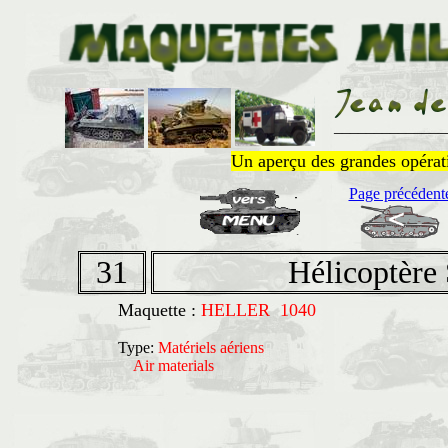
______________
Un aperçu des grandes opératio
Page précédent
31
Hélicoptère
Maquette :
HELLER 1040
Type:
Matériels aériens
Air materials