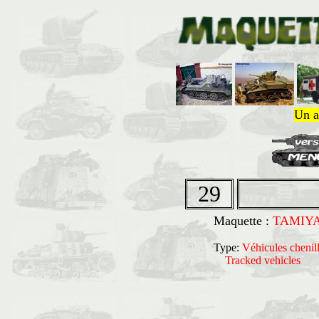
Un a
29
Maquette :
TAMIY
Type:
Véhicules chenil
Tracked vehicles