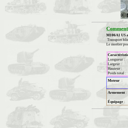
Commenta
M106A1 US a
Transport bli
Le mortier pou
Caractéristi
Longueur :
Largeur :
Hauteur :
Poids total :
Moteur
:
Armement
:
Équipage
: