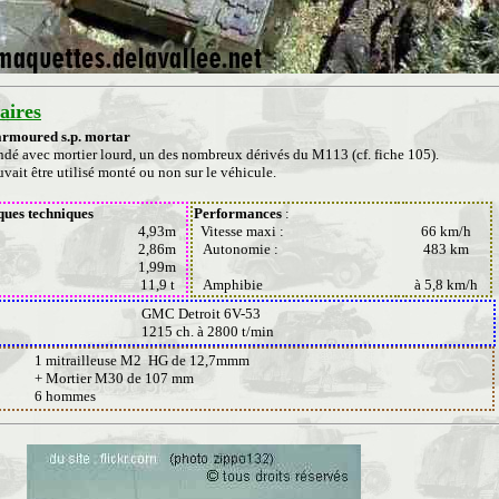
ires
rmoured s.p. mortar
ndé avec mortier lourd, un des nombreux dérivés du M113 (cf. fiche 105).
vait être utilisé monté ou non sur le véhicule.
ques techniques
Performances
:
4,93m
Vitesse maxi :
66 km/h
2,86m
Autonomie :
483 km
1,99m
11,9 t
Amphibie
à 5,8 km/h
GMC Detroit 6V-53
1215 ch. à 2800 t/min
1 mitrailleuse M2 HG de 12,7mmm
+ Mortier M30 de 107 mm
6 hommes