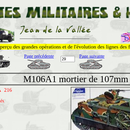
______________________________
perçu des grandes opérations et de l'évolution des lignes des f
Page précédente
Page suivante
M106A1 mortier de 107mm
A 216
lés