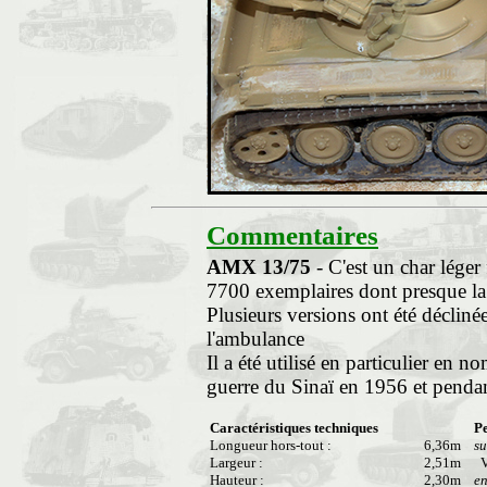
Commentaires
AMX 13/75
- C'est un char léger
7700 exemplaires dont presque la 
Plusieurs versions ont été décliné
l'ambulance
Il a été utilisé en particulier en n
guerre du Sinaï en 1956 et pendan
Caractéristiques techniques
P
Longueur hors-tout :
6,36m
su
Largeur :
2,51m
Vi
Hauteur :
2,30m
en