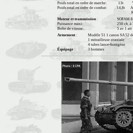
Poids total en ordre de marche:
13t
V
Poids total en ordre de combat:
14,8t
A
Ré
Moteur et transmission
:
SOFAM 8 G
Puissance maxi:
250 ch..à
Boîte de vitesse:
5 av 1 arr
Armement
:
Modèle 51 1 canon SA 52 d
1 mitrailleuse coaxiale
4 tubes lance-fumigène
Équipage
:
3 hommes