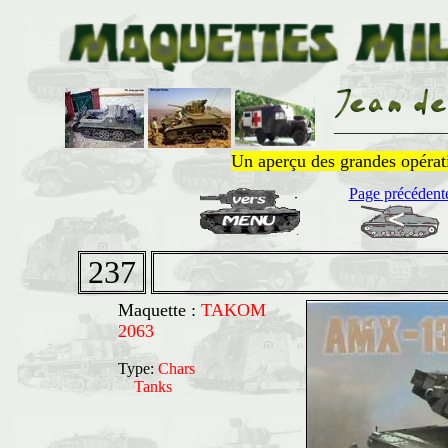
______________
Un aperçu des grandes opératio
Page précédent
237
Maquette :
TAKOM
2063
Type:
Chars
Tanks