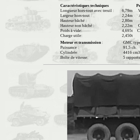
Caractéristiques techniques
P
Longueur hors-tout avec treuil :
6,79m
Vi
Largeur hors-tout :
2,24m
A
Hauteur bâché :
2,80m
P
Hauteur non bâché :
2,22m
G
Poids à vide:
4,695t
C
Charge utile:
2,450t
Moteur et transmission
:
GMC type 
Puissance :
91,5 ch.
Cylindrée:
4416 cm3
Boîte de vitesse:
5 rapports