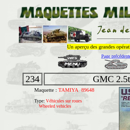
______________
Un aperçu des grandes opératio
Page précédent
234
GMC 2.5t 
Maquette :
TAMIYA 89648
Type:
Véhicules sur roues
Wheeled vehicles