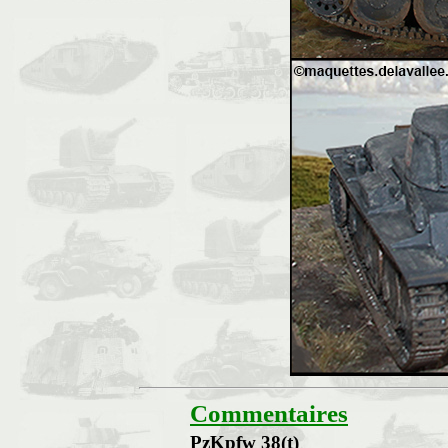
Commentaires
PzKpfw 38(t)