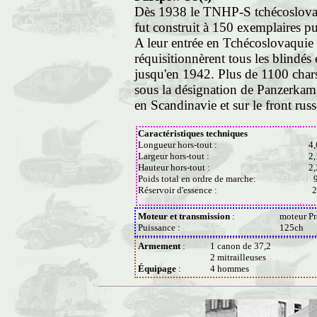
Dès 1938 le TNHP-S tchécoslovaque
fut construit à 150 exemplaires pu
A leur entrée en Tchécoslovaquie
réquisitionnèrent tous les blindés 
jusqu'en 1942. Plus de 1100 chars 
sous la désignation de Panzerkamp
en Scandinavie et sur le front russ
Caractéristiques techniques
Longueur hors-tout :
4
Largeur hors-tout :
2
Hauteur hors-tout :
2
Poids total en ordre de marche:
9
Réservoir d'essence :
2
Moteur et transmission
:
moteur Pr
Puissance :
125ch
Armement
:
1 canon de 37,2
2 mitrailleuses
Équipage
:
4 hommes