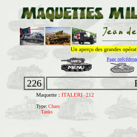
______________
Un aperçu des grandes opératio
Page précédent
226
Maquette :
ITALERI 212
Type:
Chars
Tanks