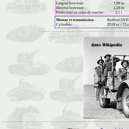
Largeur hors-tout:
1,98 m
Hauteur hors-tout :
2,29 m
Poids total en ordre de marche:
2,1 t
Moteur et transmission
:
Bedford OVH 6
Cylindrée:
3519 cc - 72 c