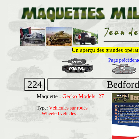
______________
Un aperçu des grandes opératio
Page précédent
224
Bedfor
Maquette :
Gecko Models 27
Type:
Véhicules sur roues
Wheeled vehicles