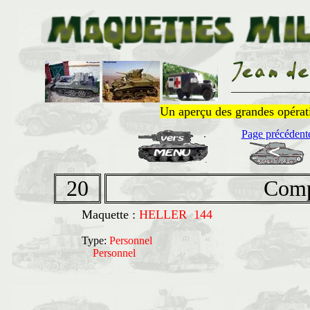
______________
Un aperçu des grandes opératio
Page précédent
20
Comp
Maquette :
HELLER 144
Type:
Personnel
Personnel