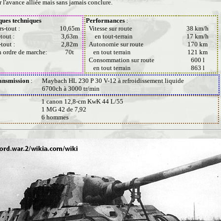
ir l'avance alliée mais sans jamais conclure.
ques techniques
Performances
:
s-tout :
10,65m
Vitesse sur route
38 km/h
-tout :
3,63m
en tout-terrain
17 km/h
-tout :
2,82m
Autonomie sur route
170 km
en ordre de marche:
70t
en tout terrain
121 km
Consommation sur route
600 l
en tout terrain
863 l
ansmission
:
Maybach HL 230 P 30 V-12 à refroidissement liquide
6700ch à 3000 tr/min
1 canon 12,8-cm KwK 44 L/55
1 MG 42 de 7,92
6 hommes