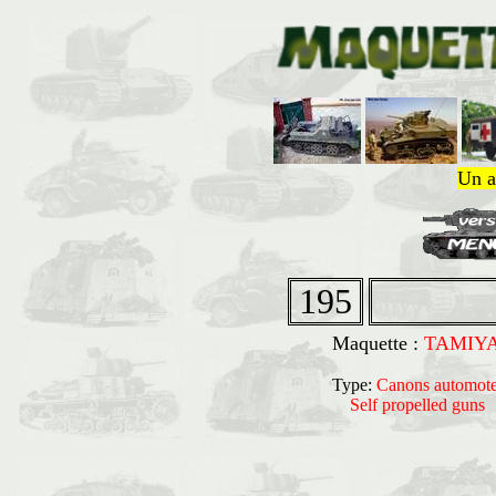
Un a
195
Maquette :
TAMIY
Type:
Canons automote
Self propelled gun