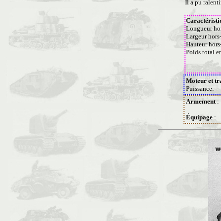
Il a pu ralent
Caractéristi
Longueur hor
Largeur hors
Hauteur hors
Poids total 
Moteur et tr
Puissance:
Armement
:
Équipage
: