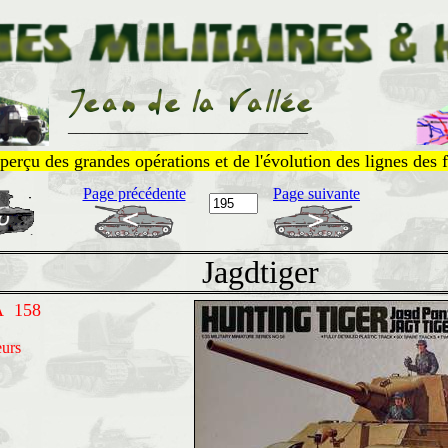
______________________________
perçu des grandes opérations et de l'évolution des lignes des f
Page précédente
Page suivante
Jagdtiger
A 158
urs
s