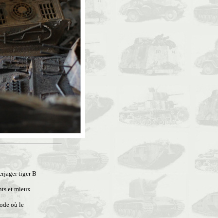
rjager tiger B
nts et mieux
iode où le