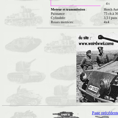
4 t
Moteur et transmission
:
Horch Aut
Puissance :
75 ch.à 3
Cylindrée:
3,5 l puis 
Roues motrices:
4x4
Page précédent