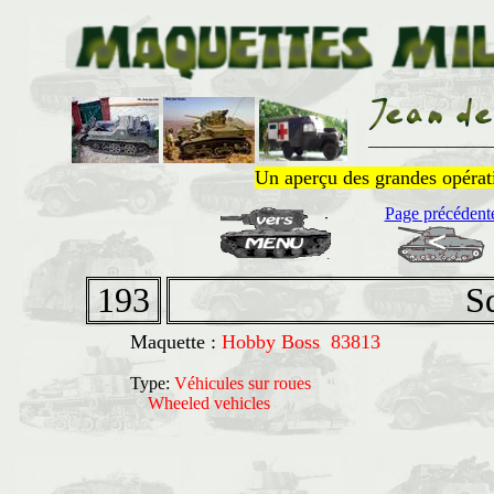
______________
Un aperçu des grandes opératio
Page précédent
193
S
Maquette :
Hobby Boss 83813
Type:
Véhicules sur roues
Wheeled vehicles