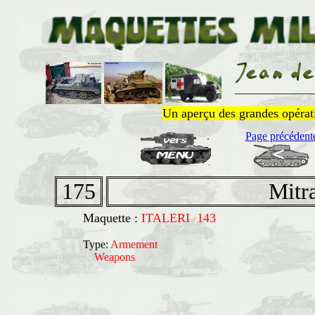
______________
Un aperçu des grandes opératio
Page précédent
175
Mitra
Maquette :
ITALERI 143
Type:
Armement
Weapons