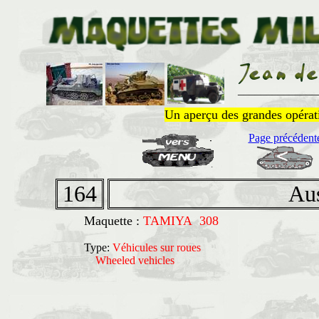
______________
Un aperçu des grandes opératio
Page précédent
164
Aus
Maquette :
TAMIYA 308
Type:
Véhicules sur roues
Wheeled vehicles