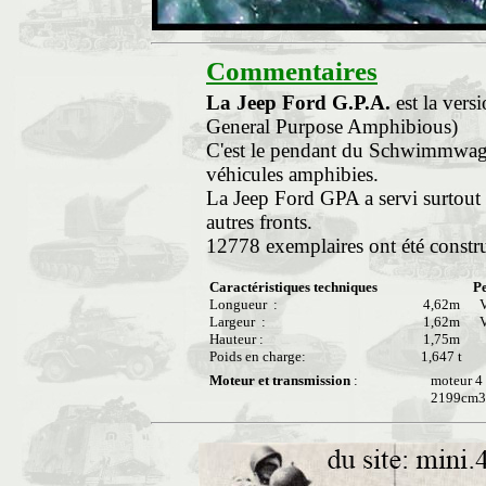
Commentaires
La Jeep Ford G.P.A.
est la vers
General Purpose Amphibious)
C'est le pendant du Schwimmwage
véhicules amphibies.
La Jeep Ford GPA a servi surtout s
autres fronts.
12778 exemplaires ont été construi
Caractéristiques techniques
P
Longueur :
4,62m
Vi
Largeur :
1,62m
Vi
Hauteur :
1,75m
Poids en charge:
1,647 t
Moteur et transmission
:
moteur 4 
2199cm3,