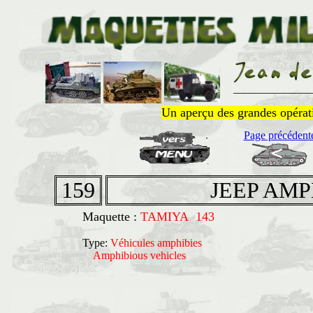
______________
Un aperçu des grandes opératio
Page précédent
159
JEEP AMP
Maquette :
TAMIYA 143
Type:
Véhicules amphibies
Amphibious vehicles