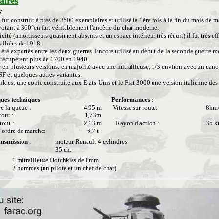
ires
7
fut construit à près de 3500 exemplaires et utilisé la 1ère fois à la fin du mois de 
votant à 360°en fait véritablement l'ancêtre du char moderne.
icité (amortisseurs quasiment absents et un espace intérieur très réduit) il fut très e
 alliées de 1918.
té exportés entre les deux guerres. Encore utilisé au début de la seconde guerre mo
récupèrent plus de 1700 en 1940.
né en plusieurs versions: en majorité avec une mitrailleuse, 1/3 environ avec un ca
F et quelques autres variantes.
k est une copie construite aux Etats-Unis et le Fiat 3000 une version italienne des
ques techniques
Performances :
c la queue :
4,95 m
Vitesse sur route:
8km
-tout :
1,73m
-tout :
2,13 m
Rayon d'action :
35 
n ordre de marche:
6,7 t
ansmission
:
moteur Renault 4 cylindres
35 ch.
1 mitrailleuse Hotchkiss de 8mm
2 hommes (un pilote et un chef de char)