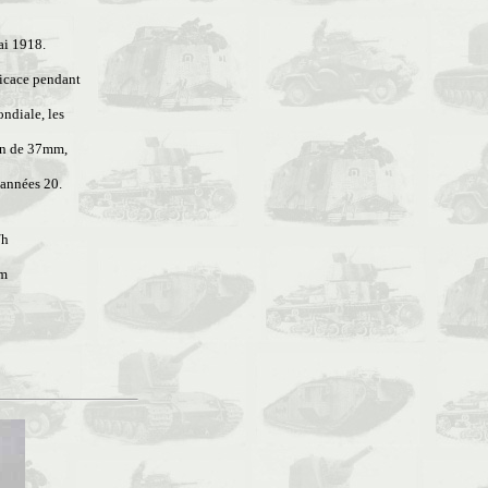
mai 1918.
fficace pendant
ndiale, les
non de 37mm,
 années 20.
/h
km