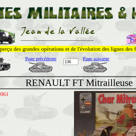
______________________________
perçu des grandes opérations et de l'évolution des lignes des f
Page précédente
Page suivante
RENAULT FT Mitrailleuse
5061