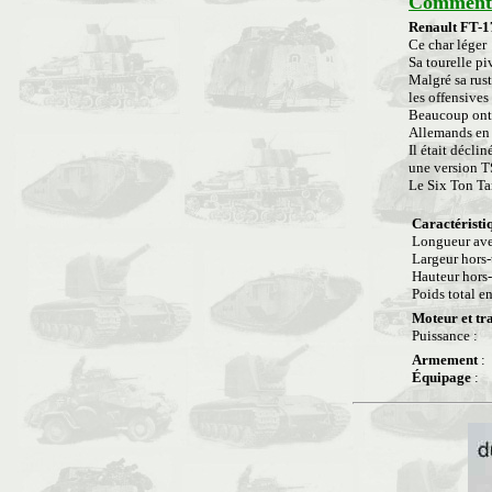
Commenta
Renault FT-1
Ce char léger 
Sa tourelle pi
Malgré sa rust
les offensives
Beaucoup ont é
Allemands en 
Il était décli
une version TS
Le Six Ton Tan
Caractéristi
Longueur ave
Largeur hors
Hauteur hors
Poids total e
Moteur et tr
Puissance :
Armement
:
Équipage
: