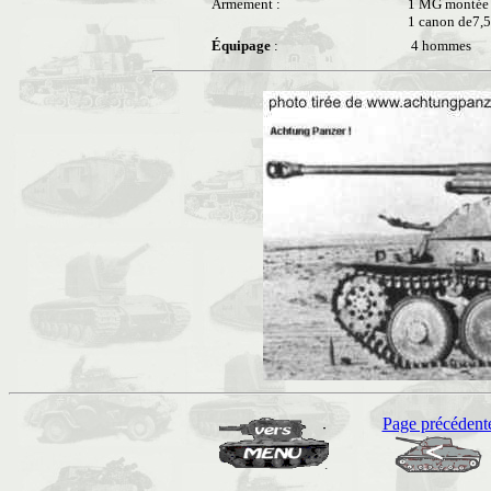
Armement :
1 MG montée à
1 canon de7,
Équipage
:
4 hommes
Page précédent