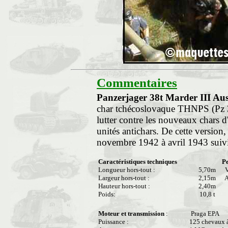
Commentaires
Panzerjager 38t Marder III Aus
char tchécoslovaque THNPS (Pz 38
lutter contre les nouveaux chars d
unités antichars. De cette version
novembre 1942 à avril 1943 suivi
Caractéristiques techniques
P
Longueur hors-tout :
5,70m
Vi
Largeur hors-tout :
2,15m
A
Hauteur hors-tout :
2,40m
Poids:
10,8 t
t
Moteur et transmission
:
Praga EPA
Puissance :
125 chevaux 