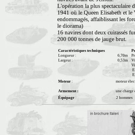
L'opération la plus spectaculaire 
1941 où le Queen Elisabeth et le V
endommagés, affaiblissant les forc
le diorama)
16 navires dont deux cuirassés f
200 000 tonnes de jauge brut.
Caractéristiques techniques
P
Longueur :
6,70m
Pr
Largeur :
0,53m
Vi
Vi
En
En
Moteur
:
moteur élec
Armement :
une charge 
Équipage
:
2 hommes